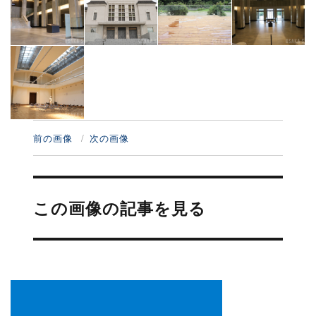
前の画像
次の画像
投
稿
この画像の記事を見る
ナ
ビ
ゲ
ー
シ
ョ
ン