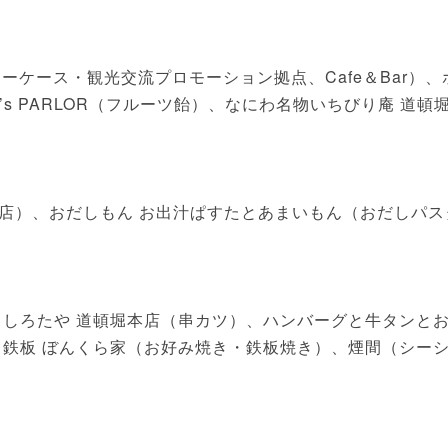
ri（観光ショーケース・観光交流プロモーション拠点、Cafe＆Bar）、
s PARLOR（フルーツ飴）、なにわ名物いちびり庵 道頓
店）、おだしもん お出汁ぱすたとあまいもん（おだしパス
 しろたや 道頓堀本店（串カツ）、ハンバーグと牛タンと
き鉄板 ぼんくら家（お好み焼き・鉄板焼き）、煙間（シー