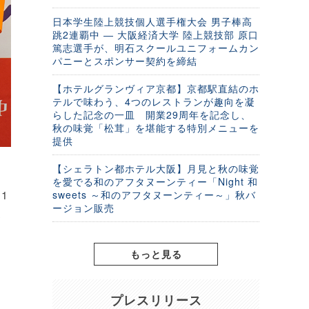
日本学生陸上競技個人選手権大会 男子棒高
跳2連覇中 ― 大阪経済大学 陸上競技部 原口
篤志選手が、明石スクールユニフォームカン
パニーとスポンサー契約を締結
【ホテルグランヴィア京都】京都駅直結のホ
テルで味わう、4つのレストランが趣向を凝
らした記念の一皿 開業29周年を記念し、
秋の味覚「松茸」を堪能する特別メニューを
提供
【シェラトン都ホテル大阪】月見と秋の味覚
を愛でる和のアフタヌーンティー「Night 和
1
sweets ～和のアフタヌーンティー～」秋バ
ージョン販売
ポ
もっと見る
プレスリリース