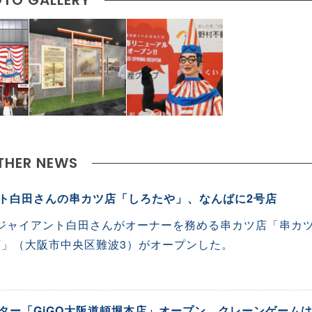
TO GALLERY
THER NEWS
ト白田さんの串カツ店「しろたや」、なんばに2号店
、ジャイアント白田さんがオーナーを務める串カツ店「串カ
店」（大阪市中央区難波3）がオープンした。
ター「GiGO大阪道頓堀本店」オープン クレーンゲーム