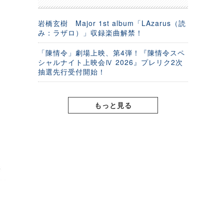
岩橋玄樹 Major 1st album「LAzarus（読
み：ラザロ）」収録楽曲解禁！
「陳情令」劇場上映、第4弾！『陳情令スペ
シャルナイト上映会Ⅳ 2026』プレリク2次
抽選先行受付開始！
もっと見る