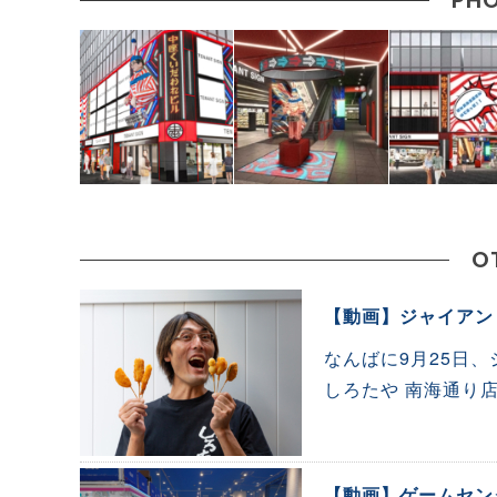
PHO
O
【動画】ジャイアン
なんばに9月25日
しろたや 南海通り
【動画】ゲームセン