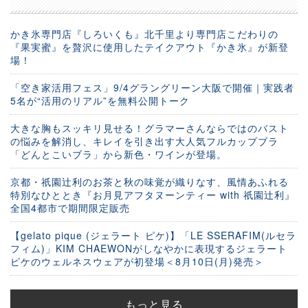
かき氷専門店『しろいくも』北千里より専門店こだわりの
『果実蜜』を贅沢に使用したテイクアウト『かき氷』が新登
場！
「空き家活用フェス」9/4グラングリーン大阪で開催｜実践者
5名が“活用のリアル”を無料公開トーク
大きな胸もスッキリ見せる！グラマーさんならではのバスト
の悩みを解消し、キレイを引き出す大人気フルカップブラ
「どんとこいブラ」から新色・ワインが登場。
京都・祇園辻利のお茶と秋の味覚が織りなす、風情あふれる
特別なひととき『お月見アフタヌーンティー with 祇園辻利』
全国4都市で期間限定販売
【gelato pique (ジェラート ピケ)】「LE SSERAFIM(ルセラ
フィム)」KIM CHAEWONがしなやかに表現するジェラート
ピケのウェルネスウェアが初登場＜8月10日(月)発売＞
もっと見る