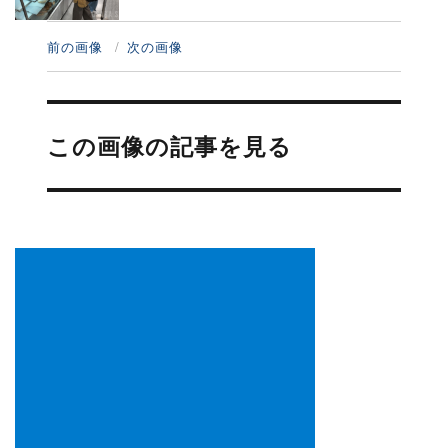
前の画像
次の画像
投
稿
この画像の記事を見る
ナ
ビ
ゲ
ー
シ
ョ
ン