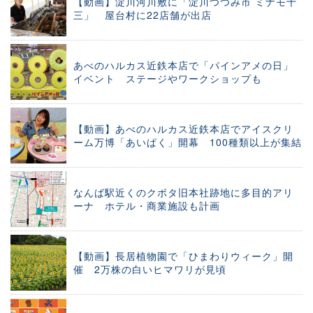
【動画】淀川河川敷に「淀川つつみ市 ミナモ十
三」 屋台村に22店舗が出店
あべのハルカス近鉄本店で「パインアメの日」
イベント ステージやワークショップも
【動画】あべのハルカス近鉄本店でアイスクリ
ーム万博「あいぱく」開幕 100種類以上が集結
なんば駅近くのクボタ旧本社跡地に多目的アリ
ーナ ホテル・商業施設も計画
【動画】長居植物園で「ひまわりウィーク」開
催 2万株の白いヒマワリが見頃