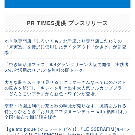
PR TIMES提供 プレスリリース
かき氷専門店『しろいくも』北千里より専門店こだわりの
『果実蜜』を贅沢に使用したテイクアウト『かき氷』が新登
場！
「空き家活用フェス」9/4グラングリーン大阪で開催｜実践者
5名が“活用のリアル”を無料公開トーク
大きな胸もスッキリ見せる！グラマーさんならではのバスト
の悩みを解消し、キレイを引き出す大人気フルカップブラ
「どんとこいブラ」から新色・ワインが登場。
京都・祇園辻利のお茶と秋の味覚が織りなす、風情あふれる
特別なひととき『お月見アフタヌーンティー with 祇園辻利』
全国4都市で期間限定販売
【gelato pique (ジェラート ピケ)】「LE SSERAFIM(ルセラ
フィム)」KIM CHAEWONがしなやかに表現するジェラート