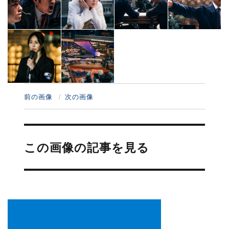
前の画像
次の画像
投
稿
この画像の記事を見る
ナ
ビ
ゲ
ー
シ
ョ
ン