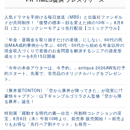
人気ドラマを手掛ける毎日放送（MBS）と出版社ファンギル
ドが共同制作！『復讐の標本～顔を変えた姉の10年～』8月8
日（土）コミックシーモアより先行配信【コミックアウル】
「年金・退職金を取り崩すだけの老後」にしない。60代の民
泊M&A成約事例から学ぶ、60代・50代から始める年金以外の
現金収入づくりで老後のお金問題を解決するシニアの資産形
成セミナーを8月15日開催
「今年の本命アウターは、今予約。」antiqua 2026AW先行予
約スタート。先着で、非売品のオリジナルバッグをプレゼン
ト。
《豚丼屋TONTON》「空から豚丼が降ってきた」が現実に!?
豪快キャプテン・山下ギャンブルゴリラさん監修『空から降
る豚丼』誕生！
特別展「躍動する明代の書―台北・何創時コレクションの至
宝」8月6日（木）午前10時より、前売券 販売開始！～前売よ
りもお得な「先行ペア割チケット」も発売～