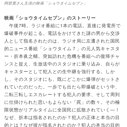
阿部寛さん主演の映画「ショウタイムセブン」
映画「ショウタイムセブン」のストーリー
午後7時。ラジオ番組に1本の電話。直後に発電所で
爆破事件が起こる。電話をかけてきた謎の男から交渉
人として指名されたのは、ラジオ局に左遷された国民
的ニュース番組「ショウタイム７」の元人気キャスタ
ー・折本眞之輔。突如訪れた危機を番組への復帰チャ
ンスと捉え、生放送中のスタジオに乗り込み、自らが
キャスターとして犯人との生中継を強行する。しか
し、そのスタジオにも、既にどこかに爆弾がセットさ
れていたのだった。一歩でも出たら即爆破という中、
二転三転しエスカレートする犯人の要求、そして周到
に仕掛けられた思いもよらない「罠」の数々。その極
限状態がリアルタイムに全国民に拡散されていく—！
なぜ、折本は指名されたのか？犯人の正体と本当の目
的とは？なぜ彼が指名されたのか？犯人の本当の目的