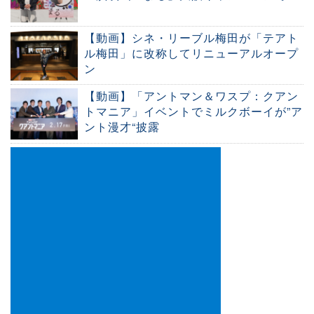
【動画】シネ・リーブル梅田が「テアト
ル梅田」に改称してリニューアルオープ
ン
【動画】「アントマン＆ワスプ：クアン
トマニア」イベントでミルクボーイが”ア
ント漫才“披露