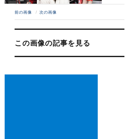
前の画像
次の画像
投
稿
この画像の記事を見る
ナ
ビ
ゲ
ー
シ
ョ
ン