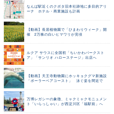
なんば駅近くのクボタ旧本社跡地に多目的アリ
ーナ ホテル・商業施設も計画
【動画】長居植物園で「ひまわりウィーク」開
催 2万株の白いヒマワリが見頃
ルクア サウスに全国初「ちいかわパークスト
ア」「サンリオ ハローステージ」出店へ
【動画】天王寺動物園にホッキョクグマ新施設
「ポーラーベアコースト」 泳ぐ姿を間近で
万博レガシーの象徴、ミャクミャクモニュメン
ト「いらっしゃい」が西淀川区「福駅前」へ