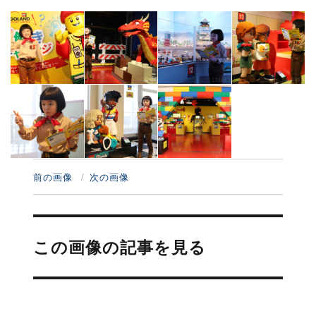
前の画像
次の画像
投
稿
この画像の記事を見る
ナ
ビ
ゲ
ー
シ
ョ
ン