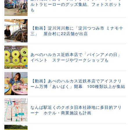
ルトラヒーローのグッズ集結、フォトスポット
も
【動画】淀川河川敷に「淀川つつみ市 ミナモ十
三」 屋台村に22店舗が出店
あべのハルカス近鉄本店で「パインアメの日」
イベント ステージやワークショップも
【動画】あべのハルカス近鉄本店でアイスクリ
ーム万博「あいぱく」開幕 100種類以上が集結
なんば駅近くのクボタ旧本社跡地に多目的アリ
ーナ ホテル・商業施設も計画