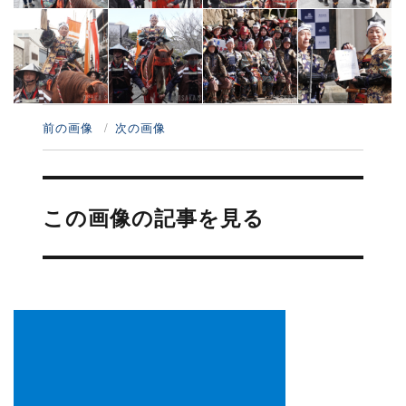
前の画像
次の画像
投
稿
この画像の記事を見る
ナ
ビ
ゲ
ー
シ
ョ
ン