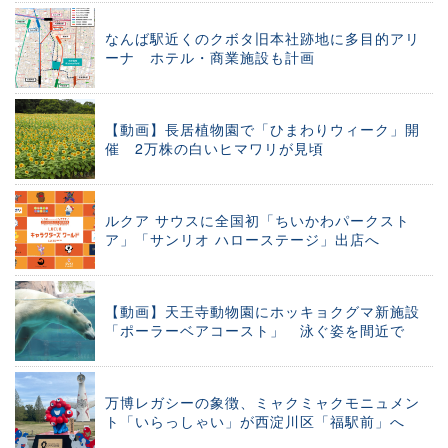
なんば駅近くのクボタ旧本社跡地に多目的アリ
ーナ ホテル・商業施設も計画
【動画】長居植物園で「ひまわりウィーク」開
催 2万株の白いヒマワリが見頃
ルクア サウスに全国初「ちいかわパークスト
ア」「サンリオ ハローステージ」出店へ
【動画】天王寺動物園にホッキョクグマ新施設
「ポーラーベアコースト」 泳ぐ姿を間近で
万博レガシーの象徴、ミャクミャクモニュメン
ト「いらっしゃい」が西淀川区「福駅前」へ