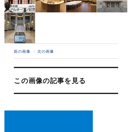
前の画像
次の画像
投
稿
この画像の記事を見る
ナ
ビ
ゲ
ー
シ
ョ
ン