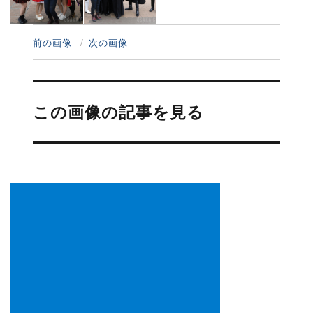
前の画像
次の画像
投
稿
この画像の記事を見る
ナ
ビ
ゲ
ー
シ
ョ
ン