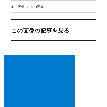
前の画像
次の画像
投
稿
この画像の記事を見る
ナ
ビ
ゲ
ー
シ
ョ
ン