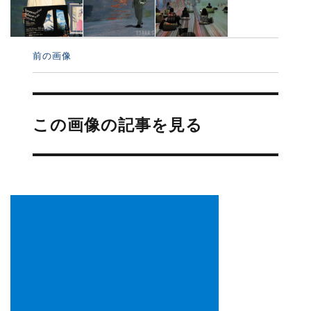
前の画像
投
稿
この画像の記事を見る
ナ
ビ
ゲ
ー
シ
ョ
ン