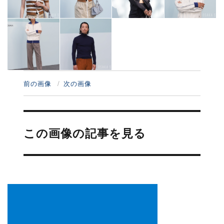
前の画像
次の画像
投
稿
この画像の記事を見る
ナ
ビ
ゲ
ー
シ
ョ
ン