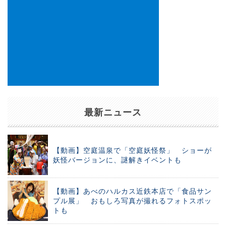
最新ニュース
【動画】空庭温泉で「空庭妖怪祭」 ショーが
妖怪バージョンに、謎解きイベントも
【動画】あべのハルカス近鉄本店で「食品サン
プル展」 おもしろ写真が撮れるフォトスポッ
トも