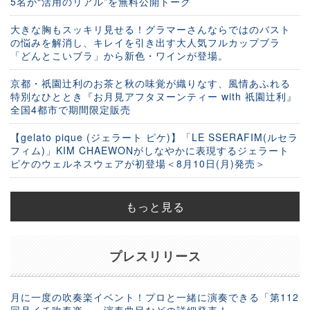
5名が“活用のリアル”を無料公開トーク
大きな胸もスッキリ見せる！グラマーさんならではのバスト
の悩みを解消し、キレイを引き出す大人気フルカップブラ
「どんとこいブラ」から新色・ワインが登場。
京都・祇園辻利のお茶と秋の味覚が織りなす、風情あふれる
特別なひととき『お月見アフタヌーンティー with 祇園辻利』
全国4都市で期間限定販売
【gelato pique (ジェラート ピケ)】「LE SSERAFIM(ルセラ
フィム)」KIM CHAEWONがしなやかに表現するジェラート
ピケのウェルネスウェアが初登場＜8月10日(月)発売＞
もっと見る
プレスリリース
月に一度の吹奏楽イベント！プロと一緒に演奏できる「第112