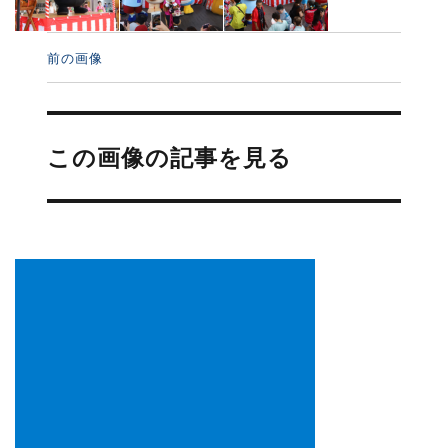
前の画像
投
稿
この画像の記事を見る
ナ
ビ
ゲ
ー
シ
ョ
ン