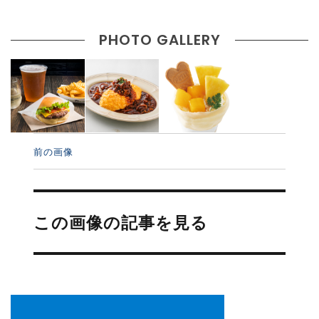
PHOTO GALLERY
前の画像
投
稿
この画像の記事を見る
ナ
ビ
ゲ
ー
シ
ョ
ン