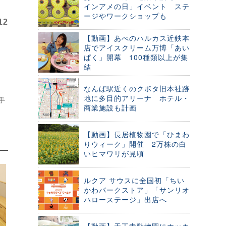
インアメの日」イベント ステ
ージやワークショップも
12
【動画】あべのハルカス近鉄本
店でアイスクリーム万博「あい
ぱく」開幕 100種類以上が集
結
なんば駅近くのクボタ旧本社跡
地に多目的アリーナ ホテル・
手
商業施設も計画
【動画】長居植物園で「ひまわ
りウィーク」開催 2万株の白
いヒマワリが見頃
ルクア サウスに全国初「ちい
かわパークストア」「サンリオ
ハローステージ」出店へ