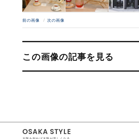
前の画像
次の画像
投
稿
この画像の記事を見る
ナ
ビ
ゲ
ー
シ
ョ
ン
OSAKA STYLE
大阪を知れば大阪が楽しくなる