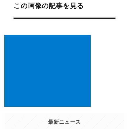
稿
この画像の記事を見る
ナ
ビ
ゲ
ー
シ
ョ
ン
最新ニュース