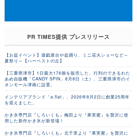
PR TIMES提供 プレスリリース
【お盆イベント】遊戯屋台や盆踊り、ミニ花火ショーなど～
夏祭り～【ハーベストの丘】
【三重県津市】1日最大176個を販売した、行列のできるわた
あめ自販機「CANDY SPIN」8月8日（土）、三重県津市のイ
オンモール津南に設置。
インテリアブランド「a.flat」、2026年8月2日に創業25周年
を迎えました。
かき氷専門店『しろいくも』梅田より『果実蜜』を贅沢に使
用した新作かき氷が新登場！
かき氷専門店『しろいくも』北千里より『果実蜜』を贅沢に