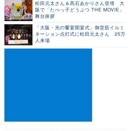
松田元太さん＆髙石あかりさん登壇 大
阪で「たべっ子どうぶつ THE MOVIE」
舞台挨拶
「大阪・光の饗宴開宴式」御堂筋イルミ
ネーション点灯式に松田元太さん 25万
人来場