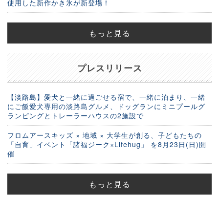
使用した新作かき氷が新登場！
もっと見る
プレスリリース
【淡路島】愛犬と一緒に過ごせる宿で、一緒に泊まり、一緒
にご飯愛犬専用の淡路島グルメ、ドッグランにミニプールグ
ランピングとトレーラーハウスの2施設で
フロムアースキッズ × 地域 × 大学生が創る、子どもたちの
「自育」イベント「諸福ジーク×Lifehug」 を8月23日(日)開
催
もっと見る