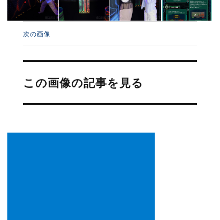
次の画像
投
稿
この画像の記事を見る
ナ
ビ
ゲ
ー
シ
ョ
ン