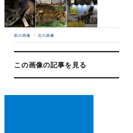
前の画像
次の画像
投
稿
この画像の記事を見る
ナ
ビ
ゲ
ー
シ
ョ
ン