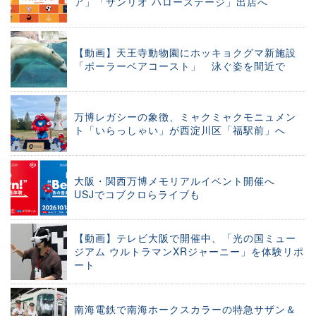
ア」「サンリオ ハローステージ」出店へ
【動画】天王寺動物園にホッキョクグマ新施設
「ポーラーベアコースト」 泳ぐ姿を間近で
万博レガシーの象徴、ミャクミャクモニュメン
ト「いらっしゃい」が西淀川区「福駅前」へ
大阪・関西万博メモリアルイベント開催へ
USJでコブクロらライブも
【動画】テレビ大阪で開催中、「光の国ミュー
ジアム ウルトラマンXRジャーニー」を体験リポ
ート
南海電鉄で南海ホークスカラーの特急サザン＆