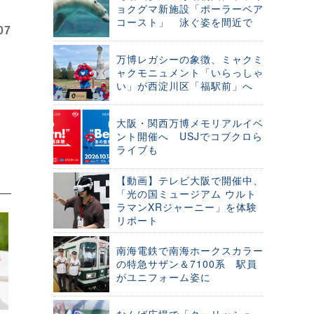
ョクグマ新施設「ポーラーベア
コースト」 泳ぐ姿を間近で
07
万博レガシーの象徴、ミャクミ
ャクモニュメント「いらっしゃ
い」が西淀川区「福駅前」へ
大阪・関西万博メモリアルイベ
ント開催へ USJでコブクロら
ライブも
【動画】テレビ大阪で開催中、
「光の国ミュージアム ウルト
ラマンXRジャーニー」を体験
リポート
南海電鉄で南海ホークスカラー
の特急サザン＆7100系 駅員
がユニフォーム姿に