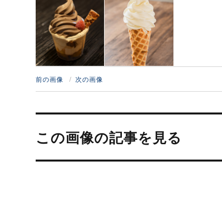
前の画像
次の画像
投
稿
この画像の記事を見る
ナ
ビ
ゲ
ー
シ
ョ
ン