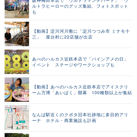
阪神梅田本店で「ウルトラマンデパート」 ウ
ルトラヒーローのグッズ集結、フォトスポット
も
【動画】淀川河川敷に「淀川つつみ市 ミナモ十
三」 屋台村に22店舗が出店
あべのハルカス近鉄本店で「パインアメの日」
イベント ステージやワークショップも
【動画】あべのハルカス近鉄本店でアイスクリ
ーム万博「あいぱく」開幕 100種類以上が集結
なんば駅近くのクボタ旧本社跡地に多目的アリ
ーナ ホテル・商業施設も計画