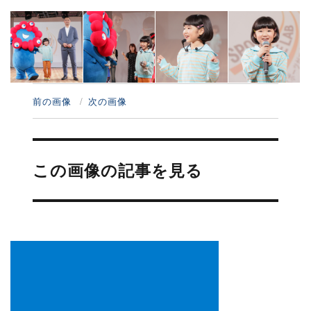
前の画像
次の画像
投
稿
この画像の記事を見る
ナ
ビ
ゲ
ー
シ
ョ
ン