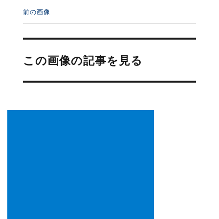
前の画像
投
稿
この画像の記事を見る
ナ
ビ
ゲ
ー
シ
ョ
ン