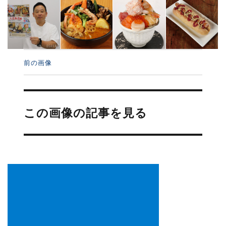
前の画像
投
稿
この画像の記事を見る
ナ
ビ
ゲ
ー
シ
ョ
ン