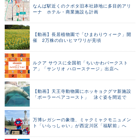
なんば駅近くのクボタ旧本社跡地に多目的アリ
ーナ ホテル・商業施設も計画
【動画】長居植物園で「ひまわりウィーク」開
催 2万株の白いヒマワリが見頃
ルクア サウスに全国初「ちいかわパークスト
ア」「サンリオ ハローステージ」出店へ
【動画】天王寺動物園にホッキョクグマ新施設
「ポーラーベアコースト」 泳ぐ姿を間近で
万博レガシーの象徴、ミャクミャクモニュメン
ト「いらっしゃい」が西淀川区「福駅前」へ