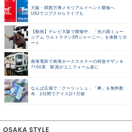
大阪・関西万博メモリアルイベント開催へ
USJでコブクロらライブも
【動画】テレビ大阪で開催中、「光の国ミュー
ジアム ウルトラマンXRジャーニー」を体験リポ
ート
南海電鉄で南海ホークスカラーの特急サザン＆
7100系 駅員がユニフォーム姿に
なんば広場で「クーリッシュ」「爽」を無料配
布 2日間でアイス計1万個
OSAKA STYLE