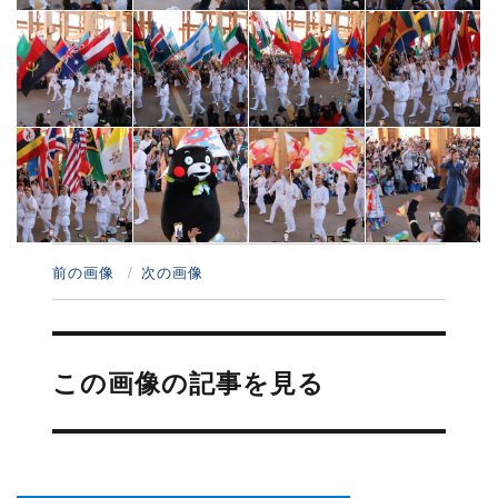
前の画像
次の画像
投
稿
この画像の記事を見る
ナ
ビ
ゲ
ー
シ
ョ
ン