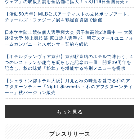
ウェア」の取扱店舗を全店舗に拡大！＜8月19日全国発売＞
【活動50周年】MLB公式アーティストの立体ポップアート、
チャールズ・ファジーノ展を鶴屋百貨店で開催
日本学生陸上競技個人選手権大会 男子棒高跳2連覇中 ― 大阪
経済大学 陸上競技部 原口篤志選手が、明石スクールユニフォ
ームカンパニーとスポンサー契約を締結
【ホテルグランヴィア京都】京都駅直結のホテルで味わう、4
つのレストランが趣向を凝らした記念の一皿 開業29周年を
記念し、秋の味覚「松茸」を堪能する特別メニューを提供
【シェラトン都ホテル大阪】月見と秋の味覚を愛でる和のア
フタヌーンティー「Night 和sweets ～和のアフタヌーンティ
ー～」秋バージョン販売
もっと見る
プレスリリース