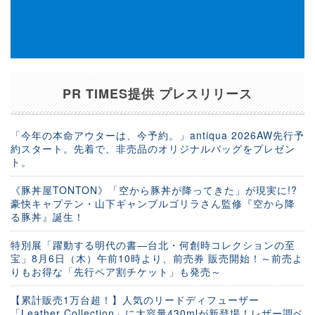
PR TIMES提供 プレスリリース
「今年の本命アウターは、今予約。」antiqua 2026AW先行予
約スタート。先着で、非売品のオリジナルバッグをプレゼン
ト。
《豚丼屋TONTON》「空から豚丼が降ってきた」が現実に!?
豪快キャプテン・山下ギャンブルゴリラさん監修『空から降
る豚丼』誕生！
特別展「躍動する明代の書―台北・何創時コレクションの至
宝」8月6日（木）午前10時より、前売券 販売開始！～前売よ
りもお得な「先行ペア割チケット」も発売～
【累計販売1万台超！】人気のリードディフューザー
「Leather Collection」に大容量430mlが新登場！レザー調ベ