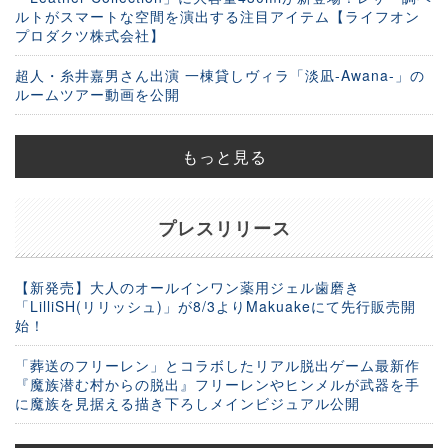
ルトがスマートな空間を演出する注目アイテム【ライフオン
プロダクツ株式会社】
超人・糸井嘉男さん出演 一棟貸しヴィラ「淡凪-Awana-」の
ルームツアー動画を公開
もっと見る
プレスリリース
【新発売】大人のオールインワン薬用ジェル歯磨き
「LilliSH(リリッシュ)」が8/3よりMakuakeにて先行販売開
始！
「葬送のフリーレン」とコラボしたリアル脱出ゲーム最新作
『魔族潜む村からの脱出』フリーレンやヒンメルが武器を手
に魔族を見据える描き下ろしメインビジュアル公開