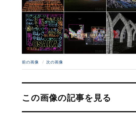
前の画像
次の画像
投
稿
この画像の記事を見る
ナ
ビ
ゲ
ー
シ
ョ
ン