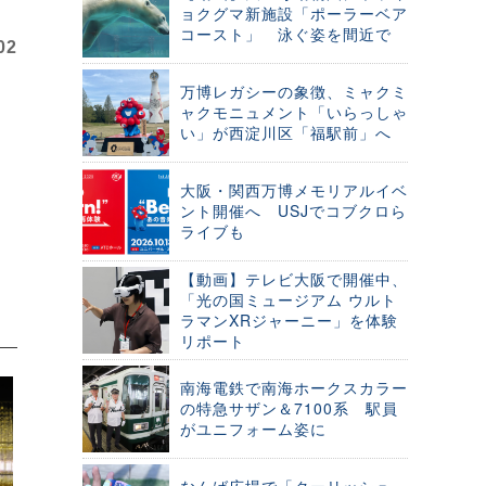
ョクグマ新施設「ポーラーベア
コースト」 泳ぐ姿を間近で
02
万博レガシーの象徴、ミャクミ
ャクモニュメント「いらっしゃ
い」が西淀川区「福駅前」へ
大阪・関西万博メモリアルイベ
ント開催へ USJでコブクロら
ライブも
【動画】テレビ大阪で開催中、
「光の国ミュージアム ウルト
ラマンXRジャーニー」を体験
リポート
南海電鉄で南海ホークスカラー
の特急サザン＆7100系 駅員
がユニフォーム姿に