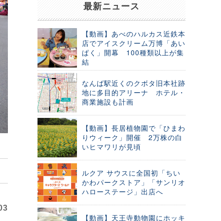
最新ニュース
【動画】あべのハルカス近鉄本
店でアイスクリーム万博「あい
ぱく」開幕 100種類以上が集
結
なんば駅近くのクボタ旧本社跡
地に多目的アリーナ ホテル・
商業施設も計画
【動画】長居植物園で「ひまわ
りウィーク」開催 2万株の白
いヒマワリが見頃
ルクア サウスに全国初「ちい
かわパークストア」「サンリオ
ハローステージ」出店へ
03
【動画】天王寺動物園にホッキ