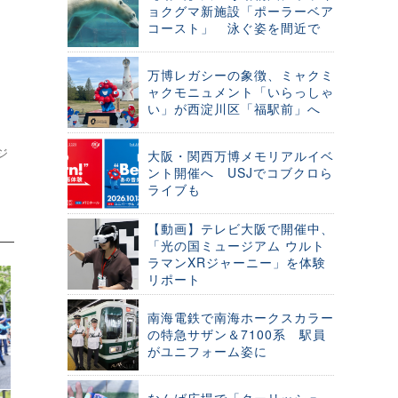
ョクグマ新施設「ポーラーベア
コースト」 泳ぐ姿を間近で
万博レガシーの象徴、ミャクミ
ャクモニュメント「いらっしゃ
い」が西淀川区「福駅前」へ
ジ
大阪・関西万博メモリアルイベ
ント開催へ USJでコブクロら
ライブも
【動画】テレビ大阪で開催中、
「光の国ミュージアム ウルト
ラマンXRジャーニー」を体験
リポート
南海電鉄で南海ホークスカラー
の特急サザン＆7100系 駅員
がユニフォーム姿に