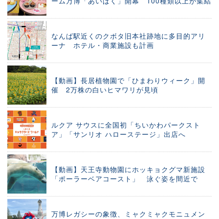
ーム万博「あいぱく」開幕 100種類以上が集結
なんば駅近くのクボタ旧本社跡地に多目的アリ
ーナ ホテル・商業施設も計画
【動画】長居植物園で「ひまわりウィーク」開
催 2万株の白いヒマワリが見頃
ルクア サウスに全国初「ちいかわパークスト
ア」「サンリオ ハローステージ」出店へ
【動画】天王寺動物園にホッキョクグマ新施設
「ポーラーベアコースト」 泳ぐ姿を間近で
万博レガシーの象徴、ミャクミャクモニュメン