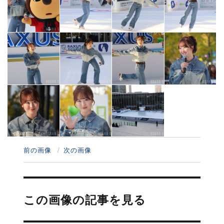
前の画像
次の画像
投
稿
この画像の記事を見る
ナ
ビ
ゲ
ー