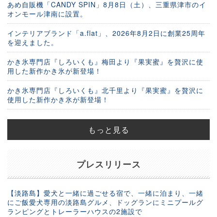
あめ自販機「CANDY SPIN」8月8日（土）、三重県津市のイ
オンモール津南に設置。
インテリアブランド「a.flat」、2026年8月2日に創業25周年
を迎えました。
かき氷専門店『しろいくも』梅田より『果実蜜』を贅沢に使
用した新作かき氷が新登場！
かき氷専門店『しろいくも』北千里より『果実蜜』を贅沢に
使用した新作かき氷が新登場！
もっと見る
プレスリリース
【淡路島】愛犬と一緒に過ごせる宿で、一緒に泊まり、一緒
にご飯愛犬専用の淡路島グルメ、ドッグランにミニプールグ
ランピングとトレーラーハウスの2施設で