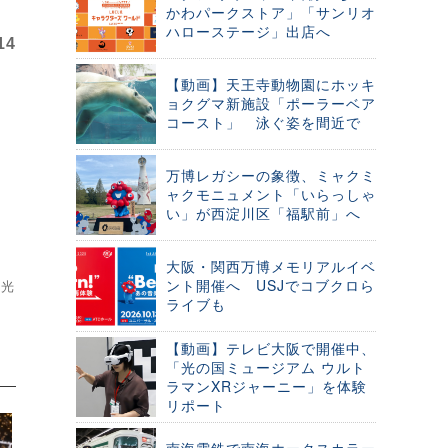
かわパークストア」「サンリオ
ハローステージ」出店へ
14
【動画】天王寺動物園にホッキ
ョクグマ新施設「ポーラーベア
コースト」 泳ぐ姿を間近で
万博レガシーの象徴、ミャクミ
ャクモニュメント「いらっしゃ
い」が西淀川区「福駅前」へ
大阪・関西万博メモリアルイベ
ント開催へ USJでコブクロら
A光
ライブも
【動画】テレビ大阪で開催中、
「光の国ミュージアム ウルト
ラマンXRジャーニー」を体験
リポート