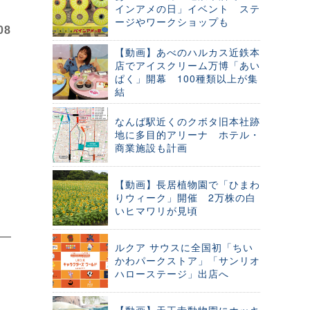
インアメの日」イベント ステ
ージやワークショップも
08
【動画】あべのハルカス近鉄本
店でアイスクリーム万博「あい
ぱく」開幕 100種類以上が集
結
なんば駅近くのクボタ旧本社跡
地に多目的アリーナ ホテル・
商業施設も計画
【動画】長居植物園で「ひまわ
りウィーク」開催 2万株の白
いヒマワリが見頃
ルクア サウスに全国初「ちい
かわパークストア」「サンリオ
ハローステージ」出店へ