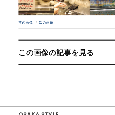
前の画像
次の画像
投
稿
この画像の記事を見る
ナ
ビ
ゲ
ー
シ
ョ
ン
OSAKA STYLE