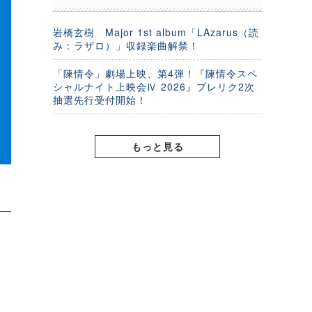
岩橋玄樹 Major 1st album「LAzarus（読
み：ラザロ）」収録楽曲解禁！
「陳情令」劇場上映、第4弾！『陳情令スペ
シャルナイト上映会Ⅳ 2026』プレリク2次
抽選先行受付開始！
もっと見る