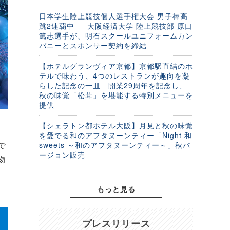
日本学生陸上競技個人選手権大会 男子棒高
跳2連覇中 ― 大阪経済大学 陸上競技部 原口
篤志選手が、明石スクールユニフォームカン
パニーとスポンサー契約を締結
【ホテルグランヴィア京都】京都駅直結のホ
テルで味わう、4つのレストランが趣向を凝
らした記念の一皿 開業29周年を記念し、
秋の味覚「松茸」を堪能する特別メニューを
提供
【シェラトン都ホテル大阪】月見と秋の味覚
を愛でる和のアフタヌーンティー「Night 和
で
sweets ～和のアフタヌーンティー～」秋バ
ージョン販売
物
もっと見る
プレスリリース