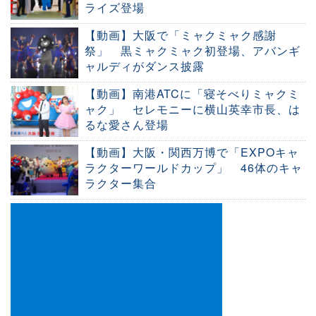
ライズ登場
【動画】大阪で「ミャクミャク感謝
祭」 黒ミャクミャク初登場、アバンギ
ャルディがダンス披露
【動画】南港ATCに「寝そべりミャクミ
ャク」 セレモニーに横山英幸市長、は
るな愛さん登場
【動画】大阪・関西万博で「EXPOキャ
ラクターワールドカップ」 46体のキャ
ラクター集合