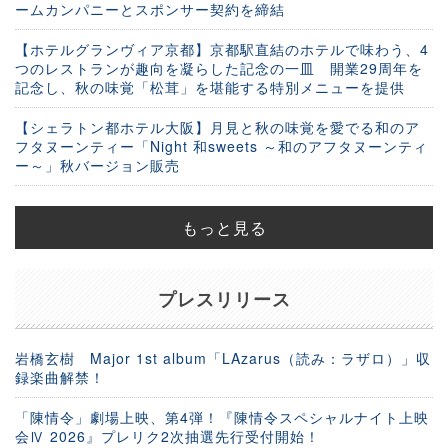
ームカンパニーとスポンサー契約を締結
【ホテルグランヴィア京都】京都駅直結のホテルで味わう、4
つのレストランが趣向を凝らした記念の一皿 開業29周年を
記念し、秋の味覚「松茸」を堪能する特別メニューを提供
【シェラトン都ホテル大阪】月見と秋の味覚を愛でる和のア
フタヌーンティー「Night 和sweets ～和のアフタヌーンティ
ー～」秋バージョン販売
もっと見る
プレスリリース
岩橋玄樹 Major 1st album「LAzarus（読み：ラザロ）」収
録楽曲解禁！
「陳情令」劇場上映、第4弾！『陳情令スペシャルナイト上映
会Ⅳ 2026』プレリク2次抽選先行受付開始！