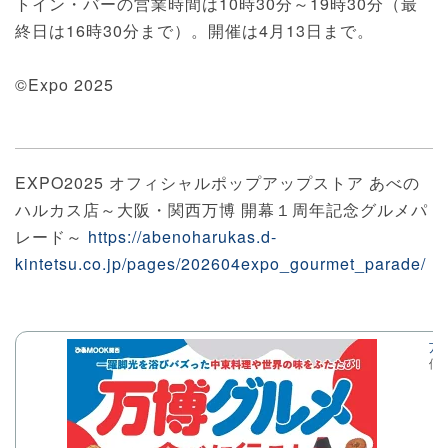
トイン・バーの営業時間は10時30分～19時30分（最
終日は16時30分まで）。開催は4月13日まで。
©Expo 2025
EXPO2025 オフィシャルポップアップストア あべの
ハルカス店～大阪・関西万博 開幕１周年記念グルメパ
レード～
https://abenoharukas.d-
kintetsu.co.jp/pages/202604expo_gourmet_parade/
万
価