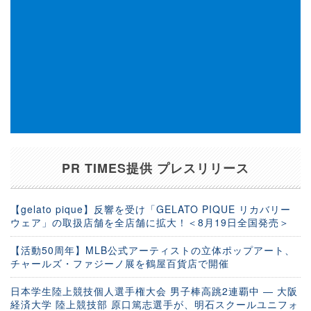
PR TIMES提供 プレスリリース
【gelato pique】反響を受け「GELATO PIQUE リカバリー
ウェア」の取扱店舗を全店舗に拡大！＜8月19日全国発売＞
【活動50周年】MLB公式アーティストの立体ポップアート、
チャールズ・ファジーノ展を鶴屋百貨店で開催
日本学生陸上競技個人選手権大会 男子棒高跳2連覇中 ― 大阪
経済大学 陸上競技部 原口篤志選手が、明石スクールユニフォ