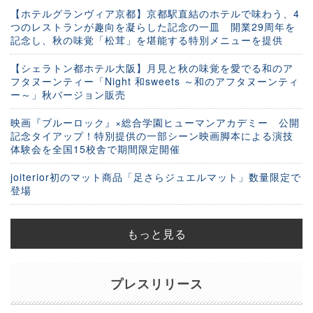
【ホテルグランヴィア京都】京都駅直結のホテルで味わう、4
つのレストランが趣向を凝らした記念の一皿 開業29周年を
記念し、秋の味覚「松茸」を堪能する特別メニューを提供
【シェラトン都ホテル大阪】月見と秋の味覚を愛でる和のア
フタヌーンティー「Night 和sweets ～和のアフタヌーンティ
ー～」秋バージョン販売
映画『ブルーロック』×総合学園ヒューマンアカデミー 公開
記念タイアップ！特別提供の一部シーン映画脚本による演技
体験会を全国15校舎で期間限定開催
joiterior初のマット商品「足さらジュエルマット」数量限定で
登場
もっと見る
プレスリリース