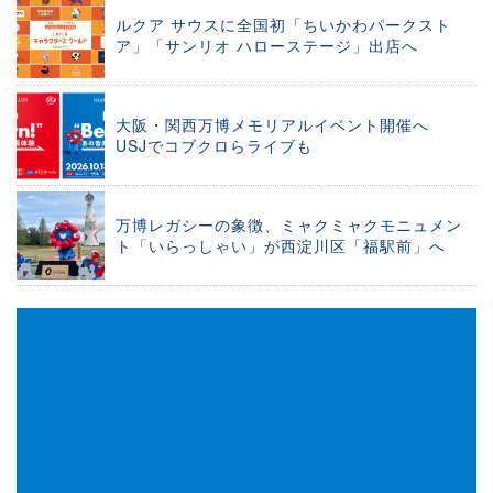
ルクア サウスに全国初「ちいかわパークスト
ア」「サンリオ ハローステージ」出店へ
大阪・関西万博メモリアルイベント開催へ
USJでコブクロらライブも
万博レガシーの象徴、ミャクミャクモニュメン
ト「いらっしゃい」が西淀川区「福駅前」へ