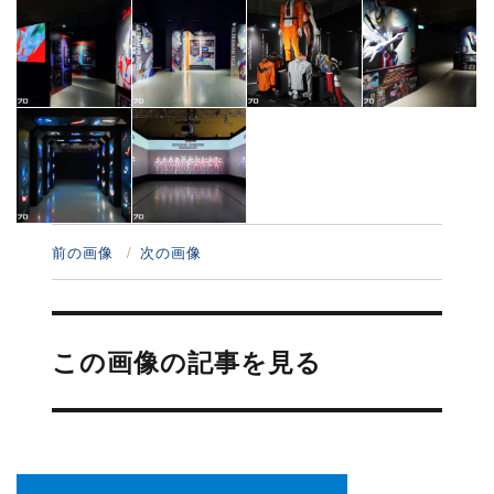
前の画像
次の画像
投
稿
この画像の記事を見る
ナ
ビ
ゲ
ー
シ
ョ
ン