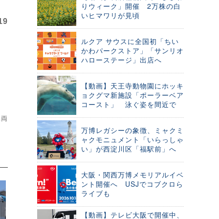
りウィーク」開催 2万株の白
いヒマワリが見頃
19
ルクア サウスに全国初「ちい
かわパークストア」「サンリオ
ハローステージ」出店へ
【動画】天王寺動物園にホッキ
ョクグマ新施設「ポーラーベア
コースト」 泳ぐ姿を間近で
車両
万博レガシーの象徴、ミャクミ
ャクモニュメント「いらっしゃ
い」が西淀川区「福駅前」へ
大阪・関西万博メモリアルイベ
ント開催へ USJでコブクロら
ライブも
【動画】テレビ大阪で開催中、