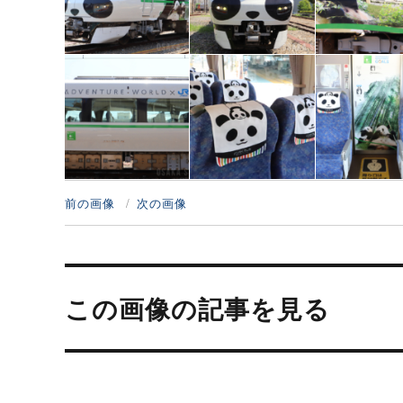
前の画像
次の画像
投
稿
この画像の記事を見る
ナ
ビ
ゲ
ー
シ
ョ
ン