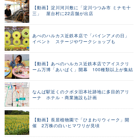
【動画】淀川河川敷に「淀川つつみ市 ミナモ十
三」 屋台村に22店舗が出店
あべのハルカス近鉄本店で「パインアメの日」
イベント ステージやワークショップも
【動画】あべのハルカス近鉄本店でアイスクリ
ーム万博「あいぱく」開幕 100種類以上が集結
なんば駅近くのクボタ旧本社跡地に多目的アリ
ーナ ホテル・商業施設も計画
【動画】長居植物園で「ひまわりウィーク」開
催 2万株の白いヒマワリが見頃