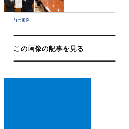
前の画像
投
稿
この画像の記事を見る
ナ
ビ
ゲ
ー
シ
ョ
ン