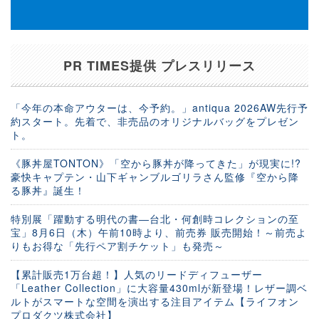
PR TIMES提供 プレスリリース
「今年の本命アウターは、今予約。」antiqua 2026AW先行予
約スタート。先着で、非売品のオリジナルバッグをプレゼン
ト。
《豚丼屋TONTON》「空から豚丼が降ってきた」が現実に!?
豪快キャプテン・山下ギャンブルゴリラさん監修『空から降
る豚丼』誕生！
特別展「躍動する明代の書―台北・何創時コレクションの至
宝」8月6日（木）午前10時より、前売券 販売開始！～前売よ
りもお得な「先行ペア割チケット」も発売～
【累計販売1万台超！】人気のリードディフューザー
「Leather Collection」に大容量430mlが新登場！レザー調ベ
ルトがスマートな空間を演出する注目アイテム【ライフオン
プロダクツ株式会社】