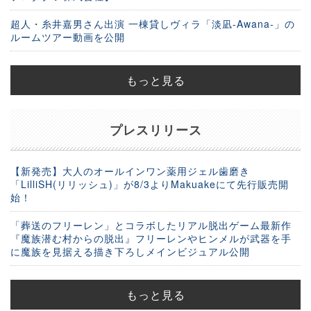
超人・糸井嘉男さん出演 一棟貸しヴィラ「淡凪-Awana-」の
ルームツアー動画を公開
もっと見る
プレスリリース
【新発売】大人のオールインワン薬用ジェル歯磨き
「LilliSH(リリッシュ)」が8/3よりMakuakeにて先行販売開
始！
「葬送のフリーレン」とコラボしたリアル脱出ゲーム最新作
『魔族潜む村からの脱出』フリーレンやヒンメルが武器を手
に魔族を見据える描き下ろしメインビジュアル公開
もっと見る