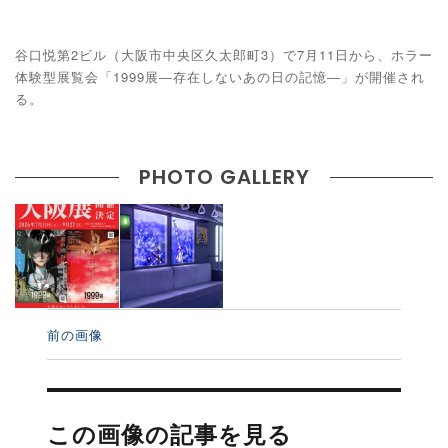
谷口悦第2ビル（大阪市中央区久太郎町3）で7月11日から、ホラー
体験型展覧会「1999展―存在しないあの日の記憶―」が開催され
る。
PHOTO GALLERY
前の画像
投
稿
この画像の記事を見る
ナ
ビ