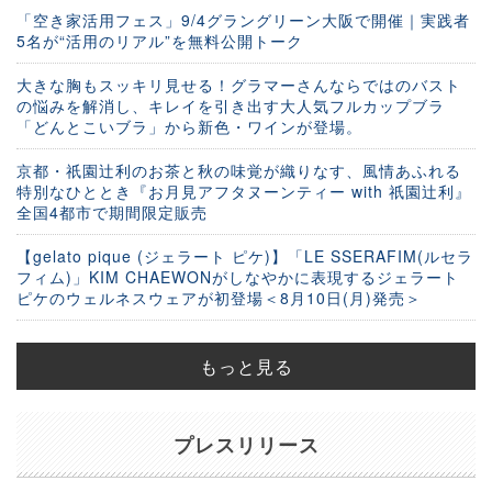
「空き家活用フェス」9/4グラングリーン大阪で開催｜実践者
5名が“活用のリアル”を無料公開トーク
大きな胸もスッキリ見せる！グラマーさんならではのバスト
の悩みを解消し、キレイを引き出す大人気フルカップブラ
「どんとこいブラ」から新色・ワインが登場。
京都・祇園辻利のお茶と秋の味覚が織りなす、風情あふれる
特別なひととき『お月見アフタヌーンティー with 祇園辻利』
全国4都市で期間限定販売
【gelato pique (ジェラート ピケ)】「LE SSERAFIM(ルセラ
フィム)」KIM CHAEWONがしなやかに表現するジェラート
ピケのウェルネスウェアが初登場＜8月10日(月)発売＞
もっと見る
プレスリリース