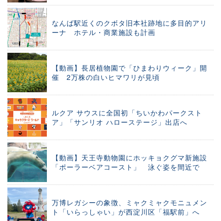
なんば駅近くのクボタ旧本社跡地に多目的アリ
ーナ ホテル・商業施設も計画
【動画】長居植物園で「ひまわりウィーク」開
催 2万株の白いヒマワリが見頃
ルクア サウスに全国初「ちいかわパークスト
ア」「サンリオ ハローステージ」出店へ
【動画】天王寺動物園にホッキョクグマ新施設
「ポーラーベアコースト」 泳ぐ姿を間近で
万博レガシーの象徴、ミャクミャクモニュメン
ト「いらっしゃい」が西淀川区「福駅前」へ