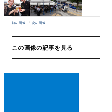
前の画像
次の画像
投
稿
この画像の記事を見る
ナ
ビ
ゲ
ー
シ
ョ
ン