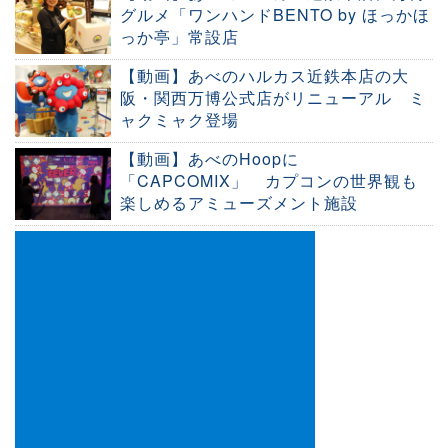
グルメ「ワンハンドBENTO by ほっかほ
っか亭」常設店
【動画】あべのハルカス近鉄本店の大
阪・関西万博公式店がリニューアル ミ
ャクミャク登場
【動画】あべのHoopに
「CAPCOMIX」 カプコンの世界観も
楽しめるアミューズメント施設