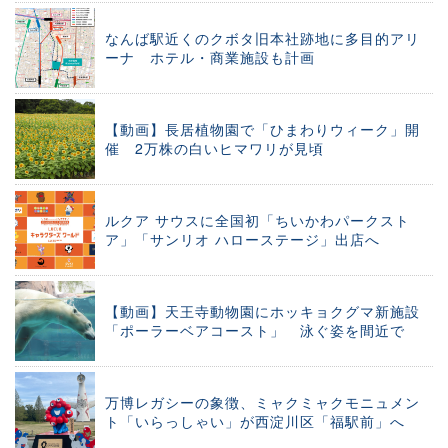
なんば駅近くのクボタ旧本社跡地に多目的アリ
ーナ ホテル・商業施設も計画
【動画】長居植物園で「ひまわりウィーク」開
催 2万株の白いヒマワリが見頃
ルクア サウスに全国初「ちいかわパークスト
ア」「サンリオ ハローステージ」出店へ
【動画】天王寺動物園にホッキョクグマ新施設
「ポーラーベアコースト」 泳ぐ姿を間近で
万博レガシーの象徴、ミャクミャクモニュメン
ト「いらっしゃい」が西淀川区「福駅前」へ