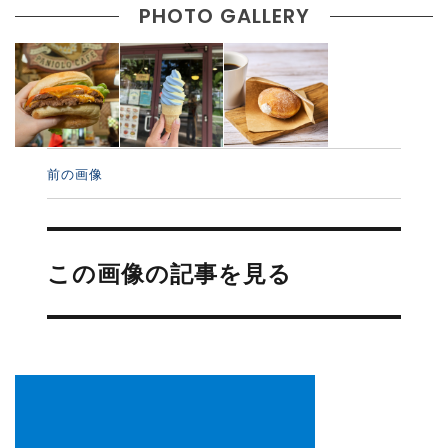
PHOTO GALLERY
前の画像
投
稿
この画像の記事を見る
ナ
ビ
ゲ
ー
シ
ョ
ン