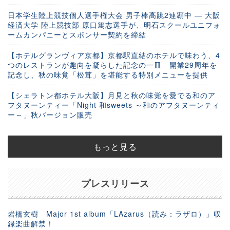
日本学生陸上競技個人選手権大会 男子棒高跳2連覇中 ― 大阪
経済大学 陸上競技部 原口篤志選手が、明石スクールユニフォ
ームカンパニーとスポンサー契約を締結
【ホテルグランヴィア京都】京都駅直結のホテルで味わう、4
つのレストランが趣向を凝らした記念の一皿 開業29周年を
記念し、秋の味覚「松茸」を堪能する特別メニューを提供
【シェラトン都ホテル大阪】月見と秋の味覚を愛でる和のア
フタヌーンティー「Night 和sweets ～和のアフタヌーンティ
ー～」秋バージョン販売
もっと見る
プレスリリース
岩橋玄樹 Major 1st album「LAzarus（読み：ラザロ）」収
録楽曲解禁！